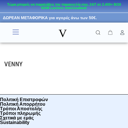
Τώρα μπορείς να παραλάβεις την παραγγελία σου, 24/7 σε 2.400+ BOX
NOW Lockers πανελλαδικά!
Μεταπηδήστε
ΔΩΡΕΑΝ ΜΕΤΑΦΟΡΙΚΑ για αγορές άνω των 50€.
στο
περιεχόμενο
V
RESORT WEAR
KIDS COLLECTION
VENNY
Πολιτική Επιστροφών
Πολιτική Απορρήτου
Τρόποι Αποστολής
Τρόποι πληρωμής
Σχετικά με εμάς
Sustainability