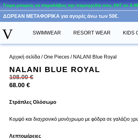
Τώρα μπορείς να παραλάβεις την παραγγελία σου, 24/7 σε 2.
ΔΩΡΕΑΝ ΜΕΤΑΦΟΡΙΚΑ για αγορές άνω των 50€.
Μεταπηδήστε
στο
V
περιεχόμενο
SWIMWEAR
RESORT WEAR
KIDS 
Αρχική σελίδα
/
One Pieces
/ NALANI Blue Royal
NALANI BLUE ROYAL
108.00
€
68.00
€
Στράπλες Ολόσωμο
Κομψό και διαχρονικό μονόχρωμο με φόδρα σε γαλάζιο χρ
Λεπτομέρειες