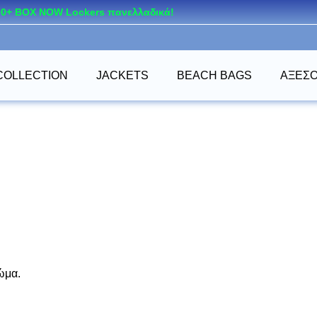
400+ BOX NOW Lockers πανελλαδικά!
COLLECTION
JACKETS
BEACH BAGS
ΑΞΕΣ
ώμα.