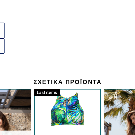
ΣΧΕΤΙΚΆ ΠΡΟΪΌΝΤΑ
Last items