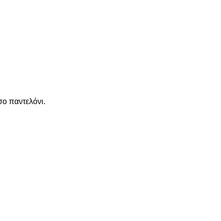
σο παντελόνι.