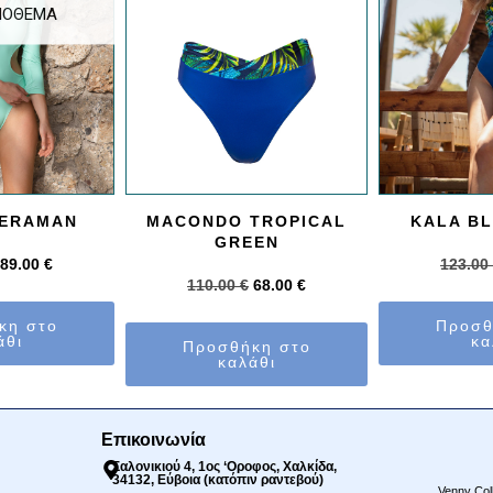
ΠΌΘΕΜΑ
VERAMAN
MACONDO TROPICAL
KALA B
GREEN
89.00
€
123.00
110.00
€
68.00
€
κη στο
Προσθ
άθι
κα
Προσθήκη στο
καλάθι
Επικοινωνία
Σαλονικιού 4, 1ος ‘Οροφος, Χαλκίδα,
34132, Εύβοια (κατόπιν ραντεβού)
Venny Col