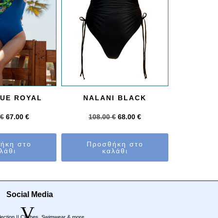
LUE ROYAL
NALANI BLACK
€
67.00
€
108.00
€
68.00
€
ήκη στο
Προσθήκη στο
λάθι
καλάθι
Social Media
V
lection || Clothes, Swimwear & more