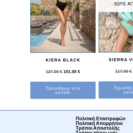
ΧΩΡΊΣ Α
SIERRA 
KIERA BLACK
117.00
€
127.00
€
101.00
€
Προσθή
Προσθήκη στο
καλ
καλάθι
Πολιτική Επιστροφών
Πολιτική Απορρήτου
Τρόποι Αποστολής
Τρόποι πληρωμής