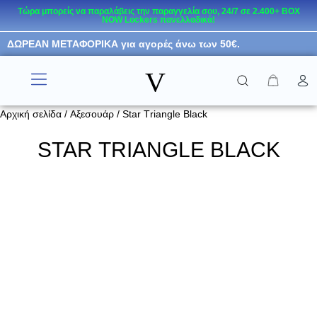
Τώρα μπορείς να παραλάβεις την παραγγελία σου, 24/7 σε 2.400+ BOX
NOW Lockers πανελλαδικά!
Μεταπηδήστε
ΔΩΡΕΑΝ ΜΕΤΑΦΟΡΙΚΑ για αγορές άνω των 50€.
στο
περιεχόμενο
V
RESORT WEAR
KIDS COLLECTION
Αρχική σελίδα
/
Αξεσουάρ
/ Star Τriangle Black
STAR ΤRIANGLE BLACK