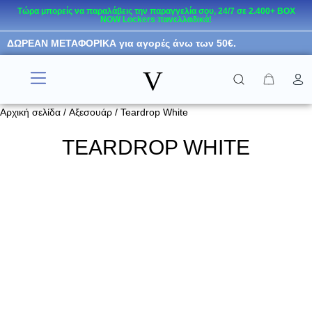
Τώρα μπορείς να παραλάβεις την παραγγελία σου, 24/7 σε 2.400+ BOX
NOW Lockers πανελλαδικά!
Μεταπηδήστε
ΔΩΡΕΑΝ ΜΕΤΑΦΟΡΙΚΑ για αγορές άνω των 50€.
στο
περιεχόμενο
V
RESORT WEAR
KIDS COLLECTION
Αρχική σελίδα
/
Αξεσουάρ
/ Teardrop White
TEARDROP WHITE